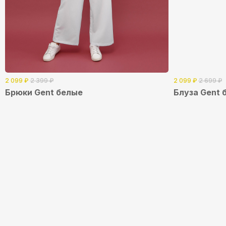
2 099
₽
2 399
₽
2 099
₽
2 699
₽
Брюки Gent белые
Блуза Gent 