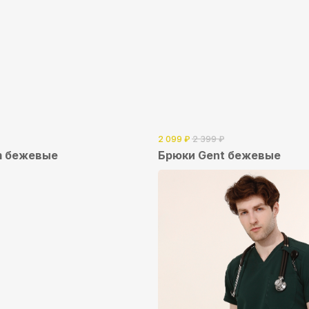
2 099
₽
2 399
₽
m бежевые
Брюки Gent бежевые