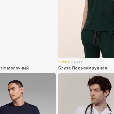
2 299
₽
2 499
₽
sic молочный
Блуза Flex изумрудная