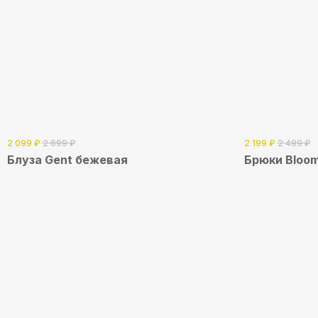
2 099
₽
2 699
₽
2 199
₽
2 499
₽
Блуза Gent бежевая
Брюки Bloo