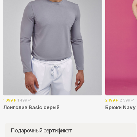
Подарочный сертификат
Дар
Электронный сертификат Weave — тёплый способ угодить
Оста
с подарком, даже если вы далеко или времени на выбор
дейс
презента почти не осталось.
прия
Я
1 099
₽
1 499
₽
2 199
₽
2 599
₽
Приобрести
Лонгслив Basic серый
Брюки Navy