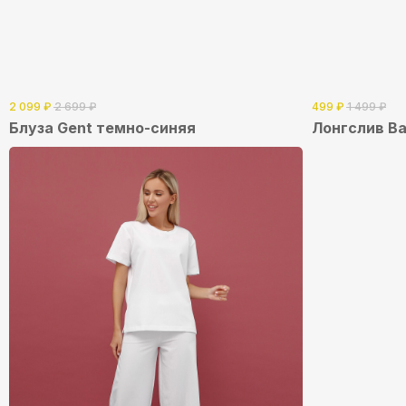
2 099
₽
2 699
₽
499
₽
1 499
₽
Блуза Gent темно-синяя
Лонгслив Ba