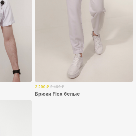
2 299
₽
2 499
₽
Брюки Flex белые