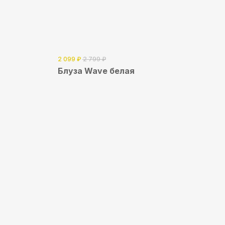
2 099
₽
2 799
₽
Блуза Wave белая