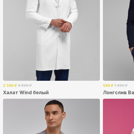
2 599
₽
4 999
₽
599
₽
1 499
₽
Халат Wind белый
Лонгслив Ba