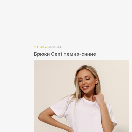
2 099
₽
2 399
₽
Брюки Gent темно-синие