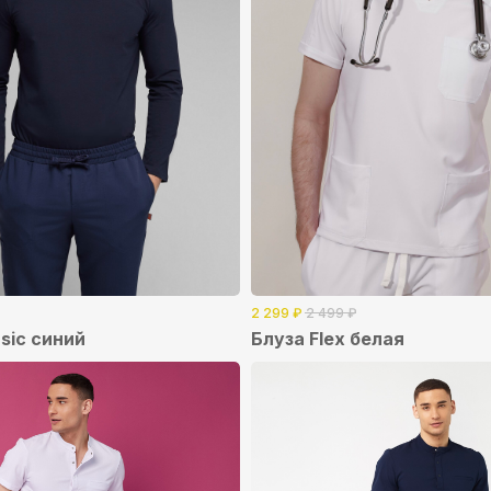
2 299
₽
2 499
₽
sic синий
Блуза Flex белая