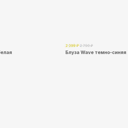
2 099
₽
2 799
₽
белая
Блуза Wave темно-синяя