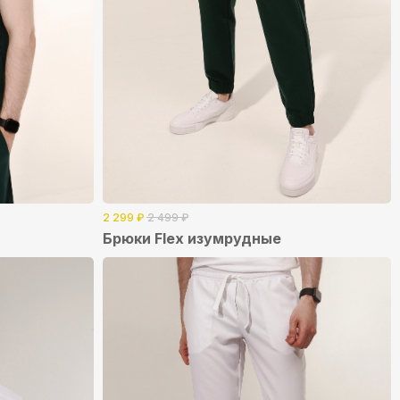
2 299
₽
2 499
₽
Брюки Flex изумрудные