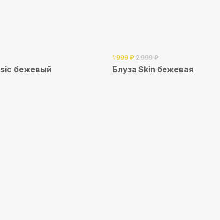
1 999
₽
2 999
₽
sic бежевый
Блуза Skin бежевая