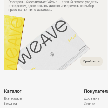
Каталог
Покупателям
Все товары
Доставка
Новинки
Оплата
Скидки
Возврат
Мужчинам
Вопрос-
ответ
Женщинам
О бренде
Сертификаты
Концепция
Сотрудничество
Копирование с сайта запрещено.