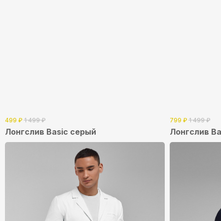
499
₽
1 499
₽
799
₽
1 499
₽
Лонгслив Basic серый
Лонгслив Ba