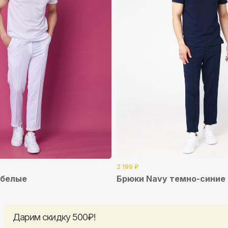
им скидку 500₽!
вьте свой e-mail — будем делиться тем, что
твительно важно: новинки, специальные предложения,
тные поводы для скидки.
Соглашаюсь на
обработку персональных данных
 согласен(-на) получать рекламно-информационную
рассылку
2 199
₽
Подписаться
 белые
Брюки Navy темно-синие