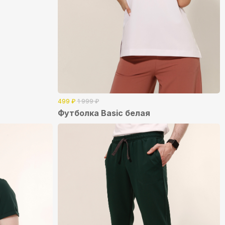
499
₽
1 999
₽
Футболка Basic белая