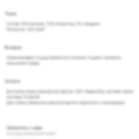
Ткань
Состав: 25% вискоза, 70% полиэстер, 5% спандекс
Плотность: 200 гр/м²
Возврат
Обмен/возврат осуществляется в течение 14 дней с момента
получения товара.
Оплата
Доступна оплата банковской картой, СБП, ЯндексPay, частями через
систему ПОДЕЛИ.
Для оплаты заказа иностранной картой обратитесь к менеджеру.
Свяжитесь с нами
Хотите задать вопрос об этом товаре?