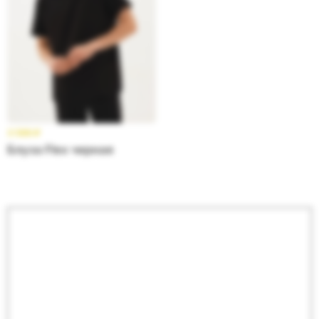
3 599
₽
Блуза Flex черная