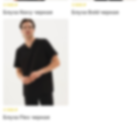
3 599
₽
3 699
₽
Блуза Navy черная
Блуза Bold черная
3 599
₽
Блуза Flex черная