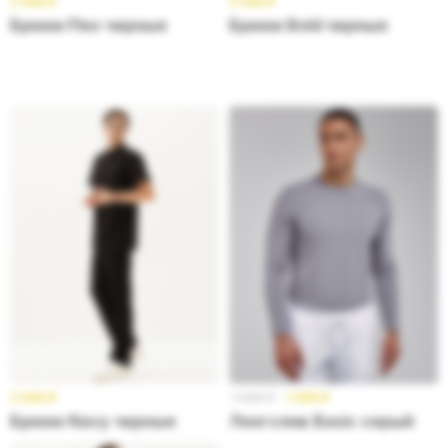
3 499
₽
3 599
₽
Брюки Flex черные
Брюки Bold черные
3 499
₽
1 499
₽
1 099
₽
Брюки Navy черные
Лонгслив Basic серый