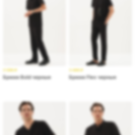
3 599
₽
3 499
₽
Брюки Bold черные
Брюки Flex черные