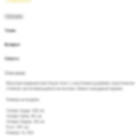
2799,00
₽
Описание
Ткань
Возврат
Оплата
Описание
Мужская медицинская блуза-поло с короткими рукавами, воротником-
стойкой, застегивающимся на кнопках. Имеет нагрудный карман.
Размер на модели
Обхват груди: 108 см
Обхват талии: 85 см
Обхват бёдер: 99 см
Рост: 187 см
Размер: XL (52)
Рекомендации