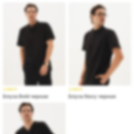
3 699
₽
3 599
₽
Блуза Bold черная
Блуза Navy черная