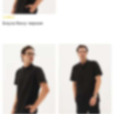
3 599
₽
Блуза Navy черная