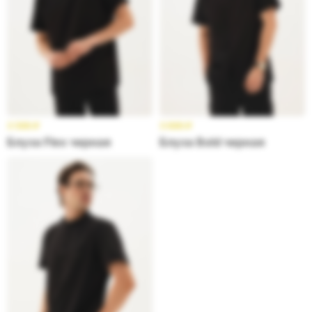
3 599
₽
3 699
₽
Блуза Flex черная
Блуза Bold черная