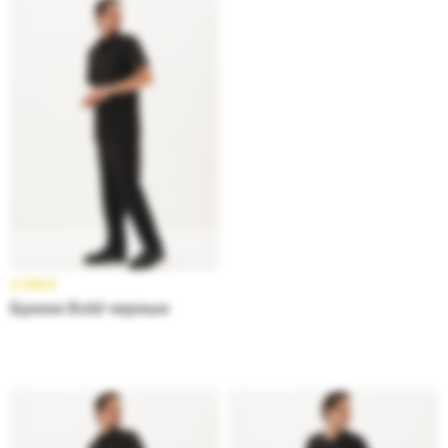
3 599
₽
Брюки Bold черные